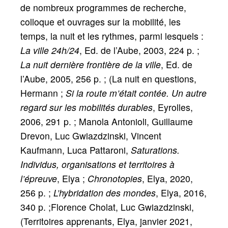
de nombreux programmes de recherche,
colloque et ouvrages sur la mobilité, les
temps, la nuit et les rythmes, parmi lesquels :
La ville 24h/24
, Ed. de l’Aube, 2003, 224 p.
;
La nuit dernière frontière de la ville
, Ed. de
l’Aube, 2005, 256 p.
; (La nuit en questions,
Hermann
;
Si la route m’était contée. Un autre
regard sur les mobilités durables
, Eyrolles,
2006, 291 p.
; Manola Antonioli, Guillaume
Drevon, Luc Gwiazdzinski, Vincent
Kaufmann, Luca Pattaroni,
Saturations.
Individus, organisations et territoires à
l’épreuve
, Elya
;
Chronotopies
, Elya, 2020,
256 p.
;
L’hybridation des mondes
, Elya, 2016,
340 p.
;Florence Cholat, Luc Gwiazdzinski,
(Territoires apprenants, Elya, janvier 2021,