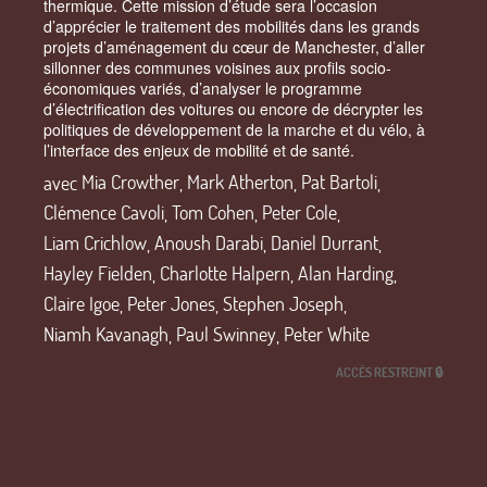
thermique. Cette mission d’étude sera l’occasion
d’apprécier le traitement des mobilités dans les grands
projets d’aménagement du cœur de Manchester, d’aller
sillonner des communes voisines aux profils socio-
économiques variés, d’analyser le programme
d’électrification des voitures ou encore de décrypter les
politiques de développement de la marche et du vélo, à
l’interface des enjeux de mobilité et de santé.
avec
Mia Crowther
,
Mark Atherton
,
Pat Bartoli
,
Clémence Cavoli
,
Tom Cohen
,
Peter Cole
,
Liam Crichlow
,
Anoush Darabi
,
Daniel Durrant
,
Hayley Fielden
,
Charlotte Halpern
,
Alan Harding
,
Claire Igoe
,
Peter Jones
,
Stephen Joseph
,
Niamh Kavanagh
,
Paul Swinney
,
Peter White
ACCÈS RESTREINT 🔒