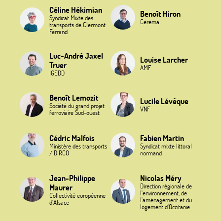
Céline Hékimian
Benoît Hiron
Syndicat Mixte des
Cerema
transports de Clermont
Ferrand
Luc-André Jaxel
Louise Larcher
Truer
AMF
IGEDD
Benoît Lemozit
Lucile Lévêque
Société du grand projet
VNF
ferroviaire Sud-ouest
Cédric Malfois
Fabien Martin
Ministère des transports
Syndicat mixte littoral
/ DIRCO
normand
Jean-Philippe
Nicolas Méry
Direction régionale de
Maurer
l'environnement, de
Collectivité européenne
l'aménagement et du
d’Alsace
logement d'Occitanie