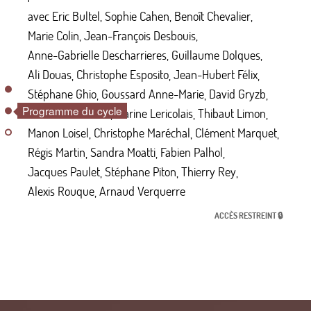
avec
Eric Bultel
,
Sophie Cahen
,
Benoît Chevalier
,
Marie Colin
,
Jean-François Desbouis
,
Anne-Gabrielle Descharrieres
,
Guillaume Dolques
,
Ali Douas
,
Christophe Esposito
,
Jean-Hubert Félix
,
Stéphane Ghio
,
Goussard Anne-Marie
,
David Gryzb
,
Cédric Heurtebise
,
Marine Lericolais
,
Thibaut Limon
,
Manon Loisel
,
Christophe Maréchal
,
Clément Marquet
,
Régis Martin
,
Sandra Moatti
,
Fabien Palhol
,
Jacques Paulet
,
Stéphane Piton
,
Thierry Rey
,
Alexis Rouque
,
Arnaud Verquerre
ACCÈS RESTREINT 🔒