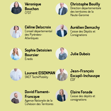
Véronique
Christophe Bouilly
Direction départementale
Bouchon
des territoires de la
CFDT
Haute-Garonne
Céline Delacroix
Aurélien Demachy
Conseil départemental
Caisse des Dépôts et
des Pyrénées-
Consignations
Atlantiques
Sophie Detoisien
Julie Dubois
Boursier
Enedis
Jean-François
Laurent EISENMAN
Escapil-Inchauspe
SNCF Tech4Mobility
EDF
David Flament-
Claire Fonade
Francque
Caisse des dépôts et
consignations
Agence Nationale de la
Cohésion des Territoires