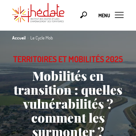
MENU
Accueil
Le Cycle Mob
TERRITOIRES ET MOBILITÉS 2025
Mobilités en
transition : quelles
vulnérabilités
?
comment les
surmonter
?