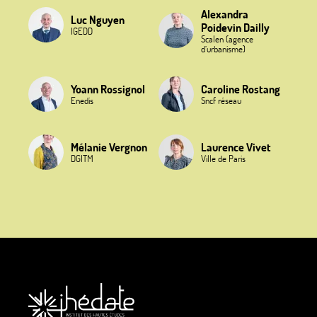
Alexandra
Luc Nguyen
Poidevin Dailly
IGEDD
Scalen (agence
d’urbanisme)
Yoann Rossignol
Caroline Rostang
Enedis
Sncf réseau
Mélanie Vergnon
Laurence Vivet
DGITM
Ville de Paris