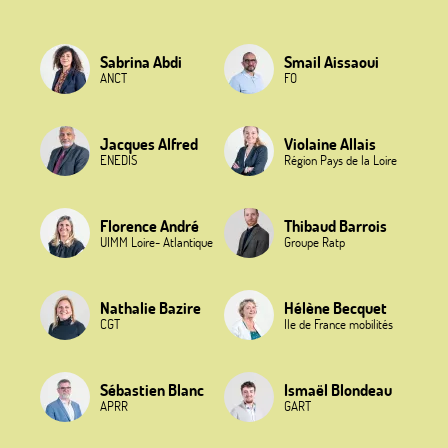
Sabrina Abdi
Smail Aissaoui
ANCT
FO
Jacques Alfred
Violaine Allais
ENEDIS
Région Pays de la Loire
Florence André
Thibaud Barrois
UIMM Loire- Atlantique
Groupe Ratp
Nathalie Bazire
Hélène Becquet
CGT
Ile de France mobilités
Sébastien Blanc
Ismaël Blondeau
APRR
GART