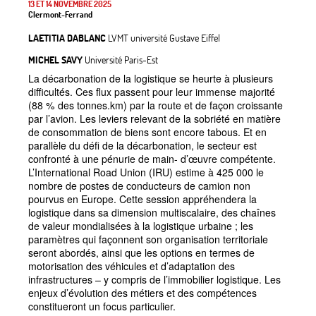
13 ET 14 NOVEMBRE 2025
Clermont-Ferrand
LAETITIA DABLANC
LVMT université Gustave Eiffel
MICHEL SAVY
Université Paris-Est
La décarbonation de la logistique se heurte à plusieurs
difficultés. Ces flux passent pour leur immense majorité
(88
% des tonnes.km) par la route et de façon croissante
par l’avion. Les leviers relevant de la sobriété en matière
de consommation de biens sont encore tabous. Et en
parallèle du défi de la décarbonation, le secteur est
confronté à une pénurie de main- d’œuvre compétente.
L’International Road Union (IRU) estime à 425
000 le
nombre de postes de conducteurs de camion non
pourvus en Europe. Cette session appréhendera la
logistique dans sa dimension multiscalaire, des chaînes
de valeur mondialisées à la logistique urbaine
; les
paramètres qui façonnent son organisation territoriale
seront abordés, ainsi que les options en termes de
motorisation des véhicules et d’adaptation des
infrastructures
– y compris de l’immobilier logistique. Les
enjeux d’évolution des métiers et des compétences
constitueront un focus particulier.