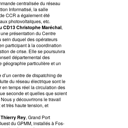
Commande centralisée du réseau
on Informatisé, la salle
nt de CCR a également été
eaux photovoltaïques, etc.
du CD13
Christophe Maréchal
,
r une présentation du Centre
 sein duquel des opérateurs
en participant à la coordination
stion de crise. Elle se poursuivra
Conseil départemental des
 géographie particulière et un
e d’un centre de dispatching de
uite du réseau électrique sont le
 en temps réel la circulation des
haque seconde et quelles que soient
 Nous y découvrirons le travail
et très haute tension, et
s
Thierry Rey
, Grand Port
 Ouest du GPMM, installés à Fos-