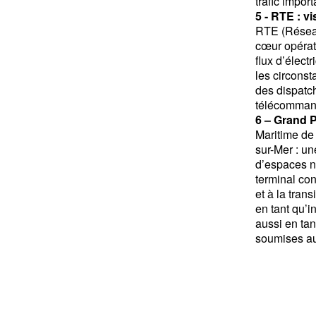
trafic impor
5 - RTE : v
RTE (Réseau 
cœur opérati
flux d’élect
les circonst
des dispatch
télécommand
6
– Grand P
Maritime de 
sur-Mer : un
d’espaces na
terminal con
et à la tra
en tant qu’i
aussi en tan
soumises au