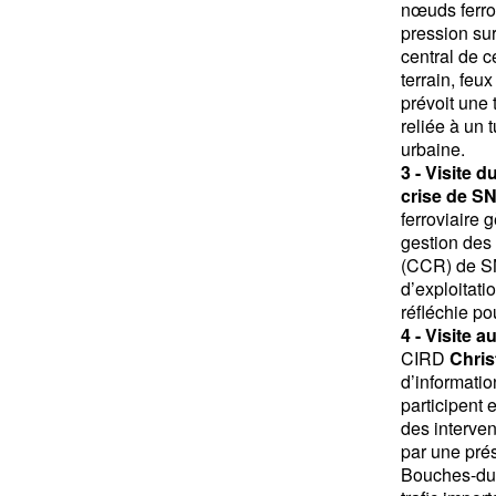
nœuds ferrov
pression sur
central de 
terrain, feu
prévoit une 
reliée à un 
urbaine.
3 - Visite 
crise de S
ferroviaire g
gestion des 
(CCR) de SNC
d’exploitati
réfléchie po
4 - Visite 
CIRD
Chris
d’informati
participent 
des interven
par une prés
Bouches-du-