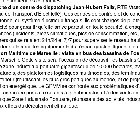
tant cumulent les contraintes.
isite d’un centre de dispatching Jean-Hubert Felix
, RTE Visit
de Transport d’Électricité). Ces centres de contrôle et de cond
onnel du système électrique français. Ils sont chargés de piloter
ricité pour garantir qu’elle arrive partout, en toute sécurité, à c
ances (incidents, aléas climatiques, pics de consommation, etc.)
ers qui se relaient 24h/24 et 7j/7 pour superviser le réseau haut 
er à distance les équipements du réseau (postes, lignes, etc.).
ort Maritime de Marseille : visite en bus des bassins de Fos
Marseille Cette visite sera l’occasion de découvrir les bassins
e zone industrialo-portuaire gigantesque de 10
000 hectares, a
turels, des plateformes logistiques multimodales, des terminaux
teneur (réunissant les plus gros portiques au monde) et de projets
nsition énergétique. Le GPMM se confronte aux problématiques d’
nfrastructure portuaire soumis à la submersion et à des vents de
t que Zone Industrialo Portuaire, réunissant des activités indust
x effets du dérèglement climatique.