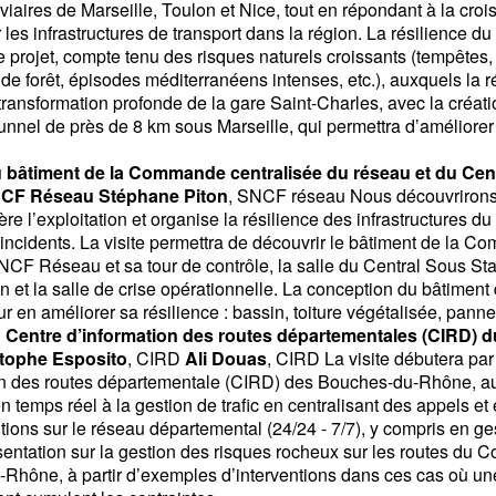
iaires de Marseille, Toulon et Nice, tout en répondant à la cr
 les infrastructures de transport dans la région. La résilience du
ce projet, compte tenu des risques naturels croissants (tempête
x de forêt, épisodes méditerranéens intenses, etc.), auxquels la 
transformation profonde de la gare Saint-Charles, avec la créat
tunnel de près de 8 km sous Marseille, qui permettra d’améliorer 
du bâtiment de la Commande centralisée du réseau et du Cen
NCF Réseau Stéphane Piton
, SNCF réseau Nous découvrirons 
ère l’exploitation et organise la résilience des infrastructures du 
incidents. La visite permettra de découvrir le bâtiment de la 
F Réseau et sa tour de contrôle, la salle du Central Sous Stati
on et la salle de crise opérationnelle. La conception du bâtime
ur en améliorer sa résilience : bassin, toiture végétalisée, pann
au Centre d’information des routes départementales (CIRD) 
tophe Esposito
, CIRD
Ali Douas
, CIRD La visite débutera pa
on des routes départementale (CIRD) des Bouches-du-Rhône, au
en temps réel à la gestion de trafic en centralisant des appels et 
tions sur le réseau départemental (24/24 -
7/7), y compris en ge
entation sur la gestion des risques rocheux sur les routes du 
Rhône, à partir d’exemples d’interventions dans ces cas où une