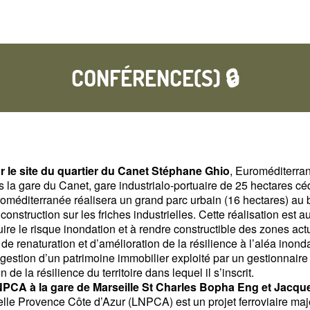
CONFÉRENCE(S) 🔒
sur le site du quartier du Canet Stéphane Ghio
, Euroméditerran
s la gare du Canet, gare industrialo-portuaire de 25 hectares c
roméditerranée réalisera un grand parc urbain (16 hectares) au
construction sur les friches industrielles. Cette réalisation est 
uire le risque inondation et à rendre constructible des zones ac
de renaturation et d’amélioration de la résilience à l’aléa inondat
estion d’un patrimoine immobilier exploité par un gestionnaire f
n de la résilience du territoire dans lequel il s’inscrit.
LNPCA à la gare de Marseille St Charles Bopha Eng et Jacqu
lle Provence Côte d’Azur (LNPCA) est un projet ferroviaire maje