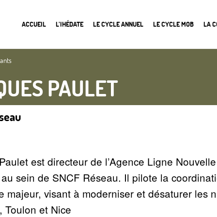
ACCUEIL
L’IHÉDATE
LE CYCLE ANNUEL
LE CYCLE MOB
LA 
nants
QUES PAULET
seau
Paulet est directeur de l’Agence Ligne Nouvell
au sein de SNCF Réseau. Il pilote la coordinati
re majeur, visant à moderniser et désaturer les 
, Toulon et Nice