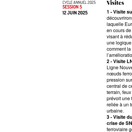
Visites
CYCLE ANNUEL 2025
SESSION 5
1 - Visite s
12 JUIN 2025
découvriron
laquelle Eu
en cours de 
visant à réd
une logique 
comment la g
l’amélioratio
2 - Visite 
Ligne Nouve
nœuds ferrov
pression sur
central de 
terrain, feu
prévoit une 
reliée à un 
urbaine.
3 - Visite 
crise de S
ferroviaire g