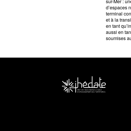
sur-Mer : un
d’espaces na
terminal con
et à la tra
en tant qu’i
aussi en tan
soumises au