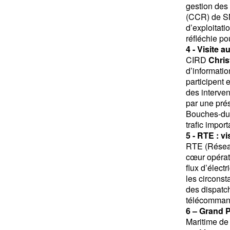
gestion des 
(CCR) de SNC
d’exploitati
réfléchie po
4 - Visite 
CIRD
Chris
d’informati
participent 
des interven
par une prés
Bouches-du-
trafic impor
5 - RTE : v
RTE (Réseau 
cœur opérati
flux d’élect
les circonst
des dispatch
télécommand
6
– Grand P
Maritime de 