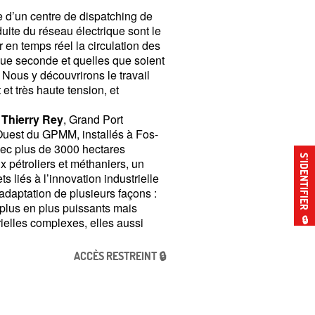
e d’un centre de dispatching de
uite du réseau électrique sont le
 en temps réel la circulation des
haque seconde et quelles que soient
 Nous y découvrirons le travail
et très haute tension, et
 Thierry Rey
, Grand Port
 Ouest du GPMM, installés à Fos-
vec plus de 3000 hectares
S’IDENTIFIER
 pétroliers et méthaniers, un
 liés à l’innovation industrielle
adaptation de plusieurs façons :
 plus en plus puissants mais
🔒
rielles complexes, elles aussi
ACCÈS RESTREINT 🔒