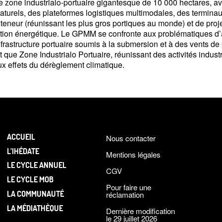
e zone industrialo-portuaire gigantesque de 10
000 hectares, a
turels, des plateformes logistiques multimodales, des terminaux
teneur (réunissant les plus gros portiques au monde) et de projets
nsition énergétique. Le GPMM se confronte aux problématiques d’
nfrastructure portuaire soumis à la submersion et à des vents de
t que Zone Industrialo Portuaire, réunissant des activités indust
x effets du dérèglement climatique.
ACCUEIL
Nous contacter
L’IHÉDATE
Mentions légales
LE CYCLE ANNUEL
CGV
LE CYCLE MOB
Pour faire une
LA COMMUNAUTÉ
réclamation
LA MÉDIATHÈQUE
Dernière modification
le 29 juillet 2026