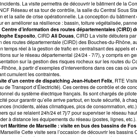
incidents. La visite permettra de découvrir le bâtiment de la 
F Réseau et sa tour de contrôle, la salle du Central Sous Stati
on et la salle de crise opérationnelle. La conception du bâtime
ur en améliorer sa résilience : bassin, toiture végétalisée, pann
au Centre d’information des routes départementales (CIRD) 
tophe Esposito
, CIRD
Ali Douas
, CIRD La visite débutera pa
on des routes départementale (CIRD) des Bouches-du-Rhône, au
en temps réel à la gestion de trafic en centralisant des appels et 
tions sur le réseau départemental (24/24 -
7/7), y compris en ge
entation sur la gestion des risques rocheux sur les routes du 
Rhône, à partir d’exemples d’interventions dans ces cas où une
tant cumulent les contraintes.
isite d’un centre de dispatching
Jean-Hubert Felix
, RTE Visit
de Transport d’Électricité). Ces centres de contrôle et de cond
onnel du système électrique français. Ils sont chargés de piloter
ricité pour garantir qu’elle arrive partout, en toute sécurité, à c
ances (incidents, aléas climatiques, pics de consommation, etc.)
ers qui se relaient 24h/24 et 7j/7 pour superviser le réseau haut 
er à distance les équipements du réseau (postes, lignes, etc.).
ort Maritime de Marseille : visite en bus des bassins de Fo
Marseille Cette visite sera l’occasion de découvrir les bassins