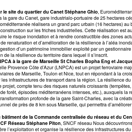
ur le site du quartier du Canet
Stéphane Ghio
, Euroméditerran
s la gare du Canet, gare industrialo-portuaire de 25 hectares c
roméditerranée réalisera un grand parc urbain (16 hectares) au
construction sur les friches industrielles. Cette réalisation est 
uire le risque inondation et à rendre constructible des zones ac
de renaturation et d’amélioration de la résilience à l’aléa inondat
estion d’un patrimoine immobilier exploité par un gestionnaire f
n de la résilience du territoire dans lequel il s’inscrit.
LNPCA à la gare de Marseille St Charles
Bopha Eng et Jacque
lle Provence Côte d’Azur (LNPCA) est un projet ferroviaire maje
iaires de Marseille, Toulon et Nice, tout en répondant à la cr
 les infrastructures de transport dans la région. La résilience du
ce projet, compte tenu des risques naturels croissants (tempête
x de forêt, épisodes méditerranéens intenses, etc.), auxquels la 
transformation profonde de la gare Saint-Charles, avec la créat
tunnel de près de 8 km sous Marseille, qui permettra d’améliorer 
du bâtiment de la Commande centralisée du réseau et du Cen
NCF Réseau
Stéphane Piton
, SNCF réseau Nous découvrirons 
ère l’exploitation et organise la résilience des infrastructures du 