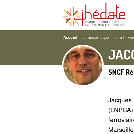
Accueil
La médiathèque
Les interve
JAC
SNCF Ré
Jacques 
(LNPCA) 
ferroviai
Marseille