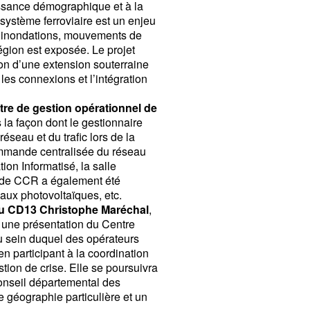
oissance démographique et à la
 système ferroviaire est un enjeu
s, inondations, mouvements de
région est exposée. Le projet
ion d’une extension souterraine
les connexions et l’intégration
tre de gestion opérationnel de
la façon dont le gestionnaire
réseau et du trafic lors de la
Commande centralisée du réseau
on Informatisé, la salle
nt de CCR a également été
eaux photovoltaïques, etc.
du CD13
Christophe Maréchal
,
r une présentation du Centre
 sein duquel des opérateurs
en participant à la coordination
stion de crise. Elle se poursuivra
Conseil départemental des
 géographie particulière et un