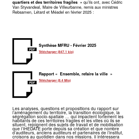
qu’ils ont, avec Cédric
quartiers et des territoires fragiles
»
Van Styvandeal, Maire de Villeurbanne, remis aux ministres
Rebsamen, Létard et Méadel en février 2025 :
Synthèse MFRU - Février 2025
PDF
Télécharger (847.1 kio)
Rapport
«
Ensemble, refaire la ville
»
Télécharger (8.4 Mio)
PDF
Les analyses, questions et propositions du rapport sur
l’aménagement du territoire, la transition écologique, la
ségrégation socio-spatiale
… qui impactent fortement les
habitants de ces territoires fragiles et les villes où ils se
situent, rejoignent des sujets de travail et de mobilisation
que l’IHEDATE porte depuis sa création et que nombre
d’auditeurs, anciens auditeurs et partenaires de l’institut,
croisons au quotidien dans nos missions. Il intéressera