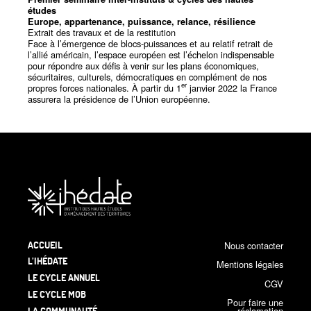
études
Europe, appartenance, puissance, relance, résilience
Extrait des travaux et de la restitution
Face à l’émergence de blocs-puissances et au relatif retrait de
l’allié américain, l’espace européen est l’échelon indispensable
pour répondre aux défis à venir sur les plans économiques,
sécuritaires, culturels, démocratiques en complément de nos
er
propres forces nationales. À partir du 1
janvier 2022 la France
assurera la présidence de l’Union européenne.
ACCUEIL
Nous contacter
L’IHÉDATE
Mentions légales
LE CYCLE ANNUEL
CGV
LE CYCLE MOB
Pour faire une
LA COMMUNAUTÉ
réclamation