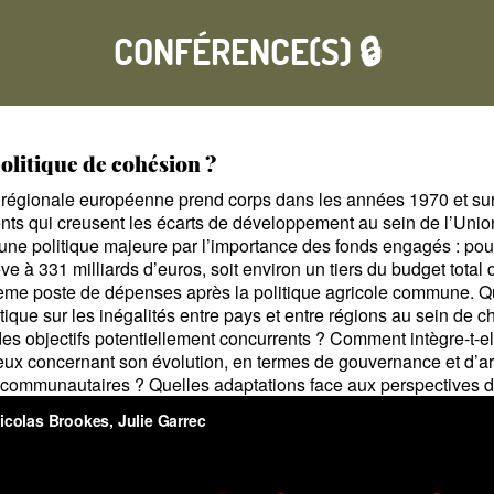
CONFÉRENCE(S) 🔒
politique de cohésion
?
e régionale européenne prend corps dans les années 1970 et sur
nts qui creusent les écarts de développement au sein de l’Unio
 une politique majeure par l’importance des fonds engagés : po
ve à 331 milliards d’euros, soit environ un tiers du budget tota
ième poste de dépenses après la politique agricole commune. Que
itique sur les inégalités entre pays et entre régions au sein de 
 des objectifs potentiellement concurrents
? Comment intègre-t-ell
eux concernant son évolution, en termes de gouvernance et d’art
s communautaires
? Quelles adaptations face aux perspectives 