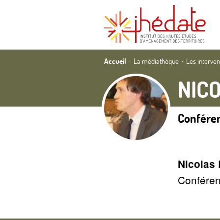
Accueil
La médiathèque
Les interve
NIC
Conféren
Nicolas
Conféren