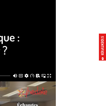
S’IDENTIFIER
🔒