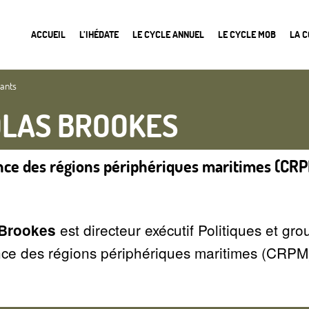
ACCUEIL
L’IHÉDATE
LE CYCLE ANNUEL
LE CYCLE MOB
LA 
nants
OLAS BROOKES
ce des régions périphériques maritimes (CR
est directeur exécutif Politiques et gro
 Brookes
ce des régions périphériques maritimes (CRPM