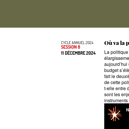
Où va la 
CYCLE ANNUEL 2024
SESSION 8
La politiqu
11 DÉCEMBRE 2024
élargisseme
aujourd’hui
budget s’élè
fait le deux
de cette pol
t-elle entre
sont les enj
instrument