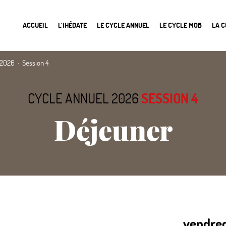
ACCUEIL
L’IHÉDATE
LE CYCLE ANNUEL
LE CYCLE MOB
LA 
 2026
Session 4
CYCLE ANNUEL 2026
SESSION 4
Déjeuner
vendred