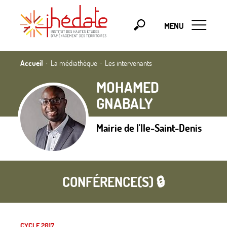
MENU
Accueil
La médiathèque
Les intervenants
MOHAMED
GNABALY
Mairie de l'Ile-Saint-Denis
CONFÉRENCE(S) 🔒
CYCLE 2017