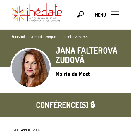
MENU
Accueil
La médiathèque
Les intervenants
JANA FALTEROVÁ
ZUDOVÁ
Mairie de Most
CONFÉRENCE(S) 🔒
CYCLE ANNUEL 2026