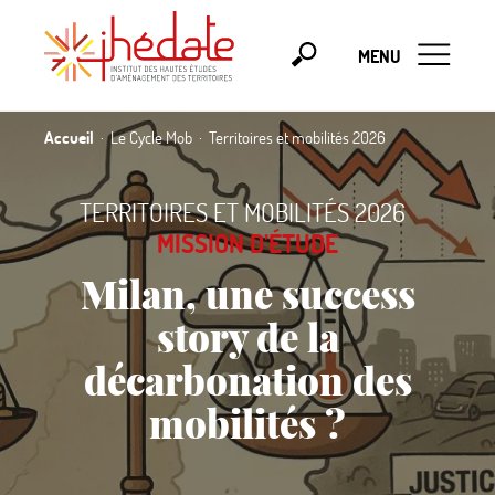
MENU
Accueil
Le Cycle Mob
Territoires et mobilités 2026
TERRITOIRES ET MOBILITÉS 2026
·
MISSION D’ÉTUDE
Milan, une success
story de la
décarbonation des
mobilités
?