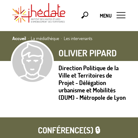
MENU
Accueil
La médiathèque
Les intervenants
OLIVIER PIPARD
Direction Politique de la
Ville et Territoires de
Projet - Délégation
urbanisme et Mobilités
(DUM) - Métropole de Lyon
CONFÉRENCE(S) 🔒