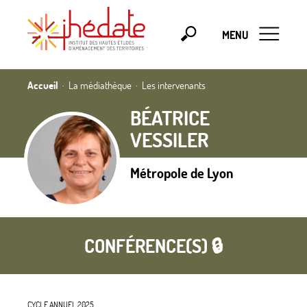
MENU
Accueil
La médiathèque
Les intervenants
BÉATRICE
VESSILER
Métropole de Lyon
CONFÉRENCE(S) 🔒
CYCLE ANNUEL 2025