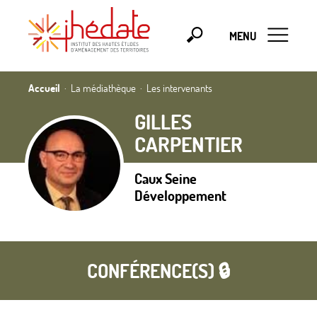
MENU
Accueil
La médiathèque
Les intervenants
GILLES
CARPENTIER
Caux Seine
Développement
CONFÉRENCE(S) 🔒