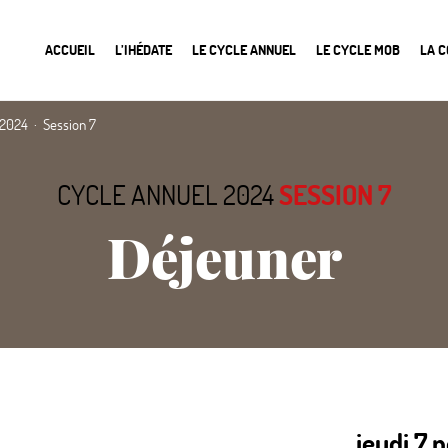
ACCUEIL
L’IHÉDATE
LE CYCLE ANNUEL
LE CYCLE MOB
LA 
 2024
Session 7
CYCLE ANNUEL 2024
SESSION 7
Déjeuner
jeudi 7