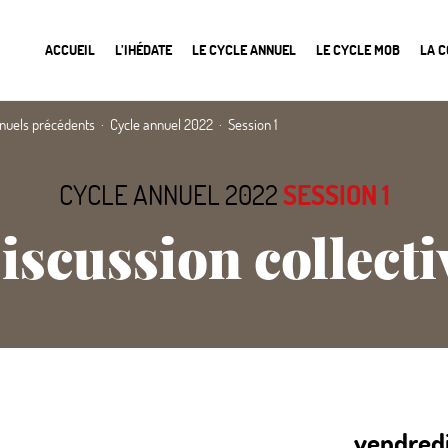
ACCUEIL
L’IHÉDATE
LE CYCLE ANNUEL
LE CYCLE MOB
LA 
nnuels précédents
Cycle annuel 2022
Session 1
CYCLE ANNUEL 2022
SESSION 1
iscussion collecti
vendred