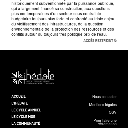
historiquement subventionnée par la puissance publique,
qui a largement financé sa construction, aux questions
plus contemporaines d’un secteur sous contrainte
budgétaire toujours plus forte et confronté au triple enjeu
du vieillissement des infrastructures, de la question
environnementale de la protection des ressources et des
conflits autour du toujours très politique prix de l’eau.
ACCÈS RESTREINT 🔒
ACCUEIL
Nous contacter
L’IHÉDATE
Mentions légales
LE CYCLE ANNUEL
CGV
LE CYCLE MOB
Pour faire une
LA COMMUNAUTÉ
réclamation