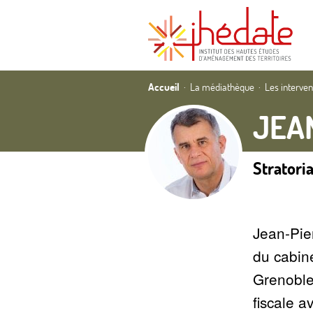
Accueil
La médiathèque
Les interve
JEA
Stratoria
Jean-Pier
du cabine
Grenoble 
fiscale a