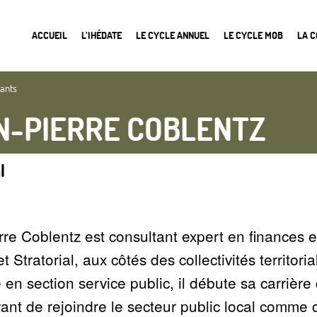
ACCUEIL
L’IHÉDATE
LE CYCLE ANNUEL
LE CYCLE MOB
LA 
nants
N-PIERRE COBLENTZ
l
re Coblentz est consultant expert en finances et 
t Stratorial, aux côtés des collectivités territor
en section service public, il débute sa carrière 
vant de rejoindre le secteur public local comme c