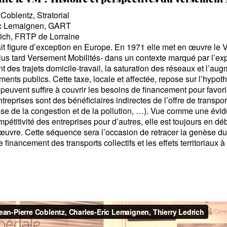
Coblentz, Stratorial
ic Lemaignen, GART
rich, FRTP de Lorraine
ait figure d’exception en Europe. En 1971 elle met en œuvre le 
us tard Versement Mobilités- dans un contexte marqué par l’exp
t des trajets domicile-travail, la saturation des réseaux et l’a
ments publics. Cette taxe, locale et affectée, repose sur l’hypot
e peuvent suffire à couvrir les besoins de financement pour favor
ntreprises sont des bénéficiaires indirectes de l’offre de transp
sse de la congestion et de la pollution,
…). Vue comme une évide
ompétitivité des entreprises pour d’autres, elle est toujours en d
œuvre. Cette séquence sera l’occasion de retracer la genèse d
 financement des transports collectifs et les effets territoriaux à