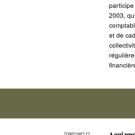
participe
2003, qu
comptabl
et de cad
collectiv
régulière
financièr
A qui pro
TERRITOIRES ET