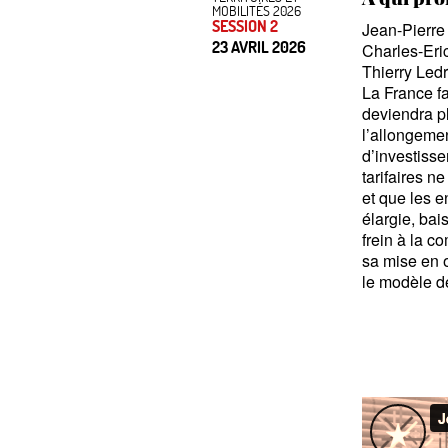
MOBILITÉS 2026
SESSION 2
Jean-Pierre 
23 AVRIL 2026
Charles-Er
Thierry Led
La France f
deviendra pl
l’allongemen
d’investisse
tarifaires n
et que les e
élargie, bai
frein à la c
sa mise en 
le modèle de