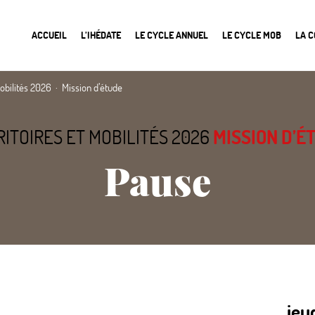
ACCUEIL
L’IHÉDATE
LE CYCLE ANNUEL
LE CYCLE MOB
LA 
mobilités 2026
Mission d’étude
RITOIRES ET MOBILITÉS 2026
MISSION D’É
Pause
jeu