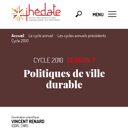
MENU
Accueil
Le cycle annuel
Les cycles annuels précédents
Cycle 2010
CYCLE 2010
·
SESSION 7
Politiques de ville
durable
Coordination scientifique :
VINCENT RENARD
IDDRI, CNRS