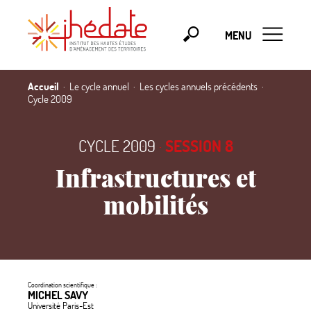
MENU
Accueil
Le cycle annuel
Les cycles annuels précédents
Cycle 2009
CYCLE 2009
·
SESSION 8
Infrastructures et
mobilités
Coordination scientifique :
MICHEL SAVY
Université Paris-Est