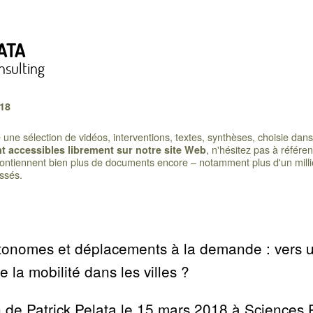
ATA
nsulting
018
ne sélection de vidéos, interventions, textes, synthèses, choisie dans l
, n'hésitez pas à référe
 accessibles librement sur notre site Web
 contiennent bien plus de documents encore – notamment plus d'un millie
assés.
tonomes et déplacements à la demande : vers 
e la mobilité dans les villes
?
n de Patrick Pelata le 15 mars 2018 à Sciences 