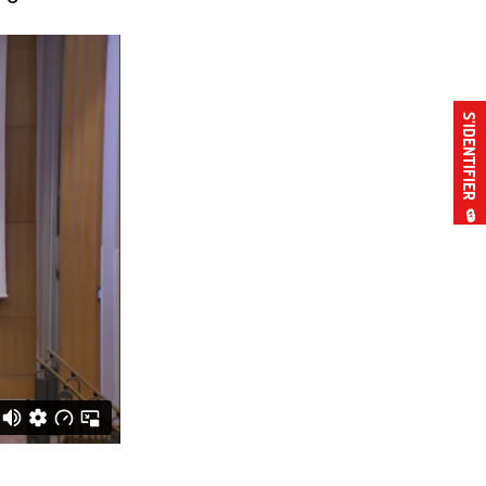
S’IDENTIFIER
🔒