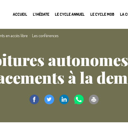
ACCUEIL
L’IHÉDATE
LE CYCLE ANNUEL
LE CYCLE MOB
LA 
ts en accès libre
Les conférences
itures autonomes
acements à la de