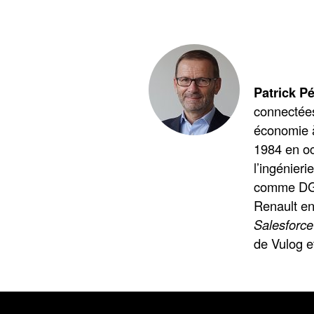
Patrick Pé
connectées
économie à
1984 en occ
l’ingénieri
comme DGA 
Renault en 
Salesforce
de Vulog e