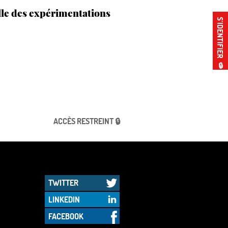
le des expérimentations
S’IDENTIFIER
🔒
ACCÈS RESTREINT 🔒
TWITTER
LINKEDIN
FACEBOOK