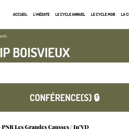
ACCUEIL
L’IHÉDATE
LE CYCLE ANNUEL
LE CYCLE MOB
LA 
nants
IP BOISVIEUX
CONFÉRENCE(S) 🔒
 - PNR Les Grandes Causses / In’VD