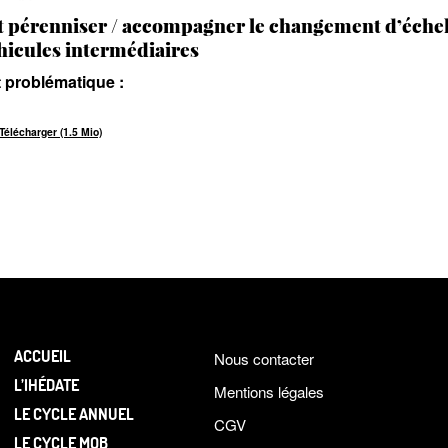
pérenniser / accompagner le changement d’échel
éhicules intermédiaires
 problématique :
Télécharger (1.5 Mio)
ACCUEIL
Nous contacter
L’IHÉDATE
Mentions légales
LE CYCLE ANNUEL
CGV
LE CYCLE MOB