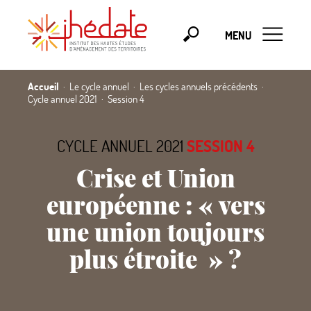
MENU
Accueil
Le cycle annuel
Les cycles annuels précédents
Cycle annuel 2021
Session 4
CYCLE ANNUEL 2021
SESSION 4
Crise et Union
européenne :
«
vers
une union toujours
plus étroite
»
?