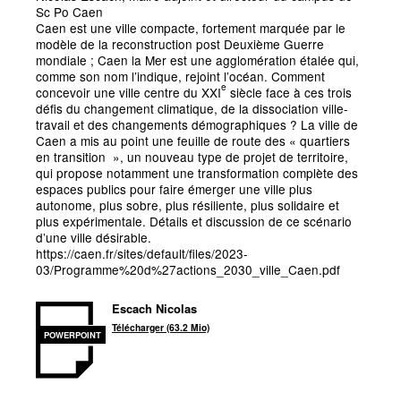
Sc Po Caen
Caen est une ville compacte, fortement marquée par le
modèle de la reconstruction post Deuxième Guerre
mondiale
; Caen la Mer est une agglomération étalée qui,
comme son nom l’indique, rejoint l’océan. Comment
e
concevoir une ville centre du XXI
siècle face à ces trois
défis du changement climatique, de la dissociation ville-
travail et des changements démographiques
? La ville de
Caen a mis au point une feuille de route des
«
quartiers
en transition
», un nouveau type de projet de territoire,
qui propose notamment une transformation complète des
espaces publics pour faire émerger une ville plus
autonome, plus sobre, plus résiliente, plus solidaire et
plus expérimentale. Détails et discussion de ce scénario
d’une ville désirable.
https://caen.fr/sites/default/files/2023-
03/Programme%20d%27actions_2030_ville_Caen.pdf
Escach Nicolas
Télécharger (63.2 Mio)
POWERPOINT