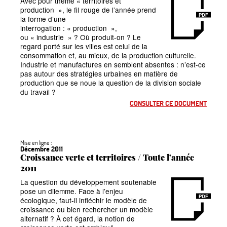
Avec pour thème
«
territoires et
production
», le fil rouge de l’année prend
PDF
la forme d’une
interrogation :
«
production
»,
ou
«
industrie
»
? Où produit-on
? Le
regard porté sur les villes est celui de la
consommation et, au mieux, de la production culturelle.
Industrie et manufactures en semblent absentes : n’est-ce
pas autour des stratégies urbaines en matière de
production que se noue la question de la division sociale
du travail
?
CONSULTER CE DOCUMENT
Mise en ligne :
Décembre 2011
Croissance verte et territoires / Toute l’année
2011
La question du développement soutenable
pose un dilemme. Face à l’enjeu
PDF
écologique, faut-il infléchir le modèle de
croissance ou bien rechercher un modèle
alternatif
? À cet égard, la notion de