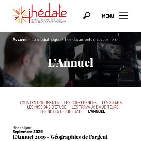
MENU
Accueil
La médiathèque
Les documents en accès libre
L’Annuel
TOUS LES DOCUMENTS
LES CONFÉRENCES
LES 20 ANS
LES MISSIONS D’ÉTUDE
LES TRAVAUX D’AUDITEURS
LES NOTES DE L’IHÉDATE
L’ANNUEL
Mise en ligne :
Septembre 2020
L’Annuel 2019 - Géographies de l’argent