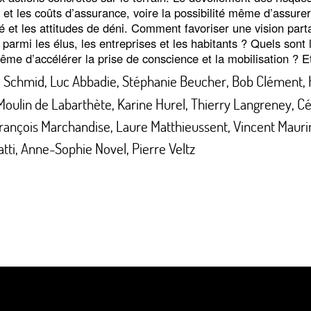
 et les coûts d’assurance, voire la possibilité même d’assur
té et les attitudes de déni. Comment favoriser une vision part
 parmi les élus, les entreprises et les habitants
? Quels sont 
même d’accélérer la prise de conscience et la mobilisation
? E
e Schmid
,
Luc Abbadie
,
Stéphanie Beucher
,
Bob Clément
,
oulin de Labarthète
,
Karine Hurel
,
Thierry Langreney
,
Cé
rançois Marchandise
,
Laure Matthieussent
,
Vincent Mauri
tti
,
Anne-Sophie Novel
,
Pierre Veltz