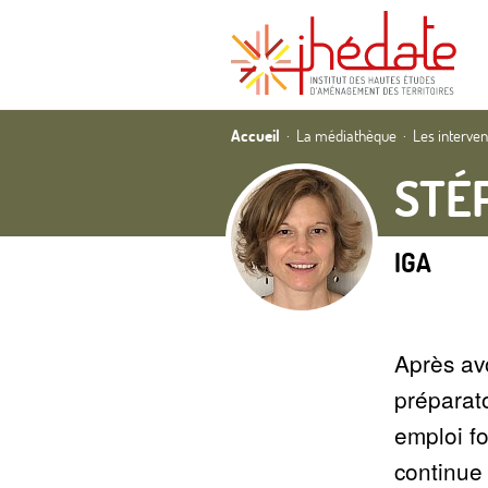
Accueil
La médiathèque
Les interve
STÉ
IGA
Après avo
préparat
emploi fo
continue 