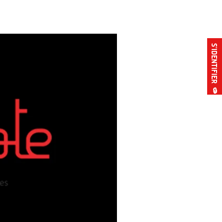
S’IDENTIFIER
🔒