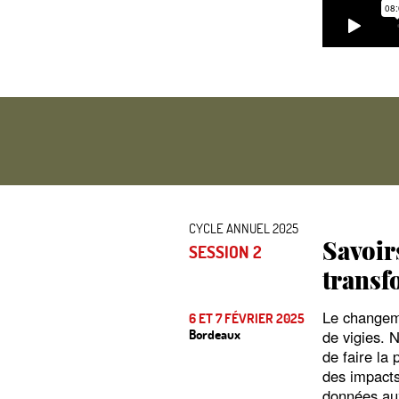
CYCLE ANNUEL 2025
Savoirs
SESSION 2
transf
Le changeme
6 ET 7 FÉVRIER 2025
Bordeaux
de vigies. 
de faire la
des impacts
données aux