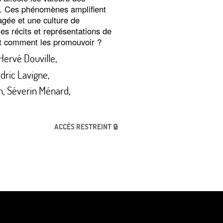
er. Ces phénomènes amplifient
agée et une culture de
les récits et représentations de
t comment les promouvoir
?
Hervé Douville
,
dric Lavigne
,
n
,
Séverin Ménard
,
ACCÈS RESTREINT 🔒